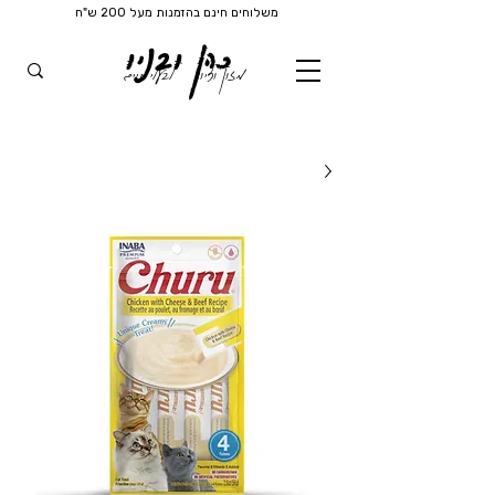
משלוחים חינם בהזמנות מעל 200 ש"ח
כהן ובניו
מזון וציוד
לבעלי חיים