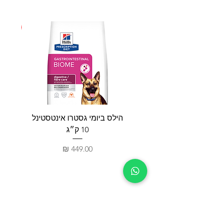
חדש
הילס ביומי גסטרו אינטסטינל
פאטי
10 ק״ג
מחיר
חנות
צור קשר