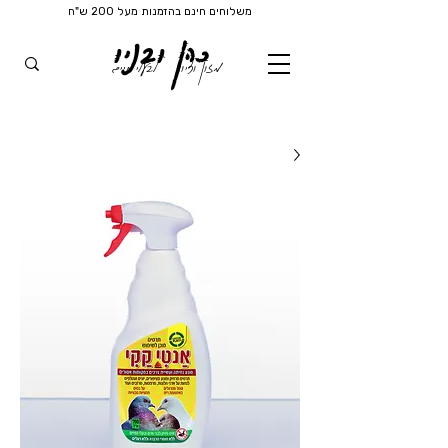
משלוחים חינם בהזמנות מעל 200 ש"ח
כהן ובניו
מזון וציוד
לבעלי חיים