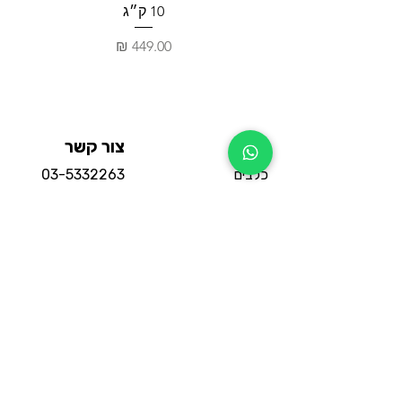
10 ק״ג
מחיר
חנות
צור קשר
כלבים
03-5332263
חתולים
03-5332264
מכרסמים
וואטסאפ החנות
תוכים
סניף אור יהודה:
דגים
משה אביב 3
הכי נמכרים
שעות פעילות:
מבצעים
18:30 - 10:30
מדיניות
מותגים