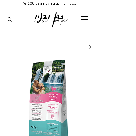
משלוחים חינם בהזמנות מעל 200 ש"ח
כהן ובניו
מזון וציוד
לבעלי חיים