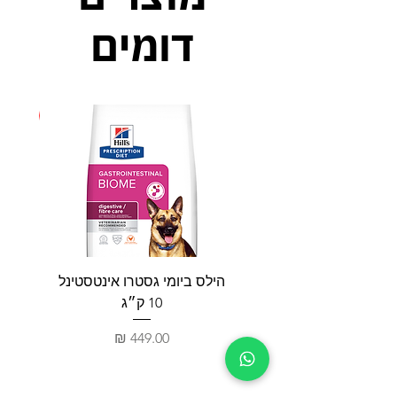
דומים
חדש
הילס ביומי גסטרו אינטסטינל
פאטי
10 ק״ג
מחיר