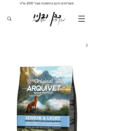
משלוחים חינם בהזמנות מעל 200 ש"ח
כהן ובניו
מזון וציוד
לבעלי חיים