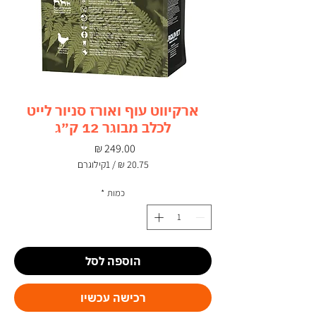
ארקיווט עוף ואורז סניור לייט
לכלב מבוגר 12 ק״ג
מחיר
/
1קילוגרם
‏20.75 ‏₪
לכל
כמות
*
1
Kilogram
הוספה לסל
רכישה עכשיו