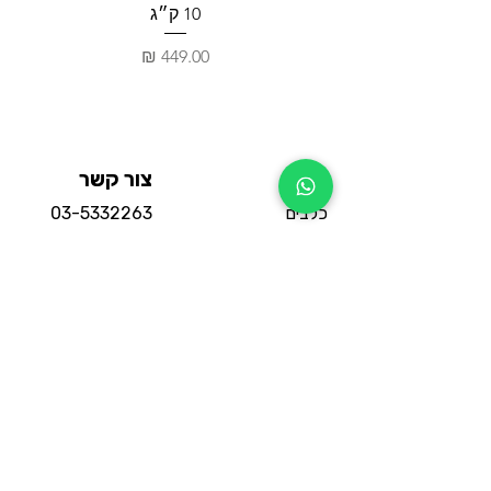
10 ק״ג
מחיר
חנות
צור קשר
כלבים
03-5332263
חתולים
03-5332264
מכרסמים
וואטסאפ החנות
תוכים
סניף אור יהודה:
דגים
משה אביב 3
הכי נמכרים
שעות פעילות:
מבצעים
18:30 - 10:30
מדיניות
מותגים