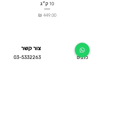
10 ק״ג
מחיר
חנות
צור קשר
כלבים
03-5332263
חתולים
03-5332264
מכרסמים
וואטסאפ החנות
תוכים
סניף אור יהודה:
דגים
משה אביב 3
הכי נמכרים
שעות פעילות:
מבצעים
18:30 - 10:30
מדיניות
מותגים