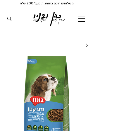
משלוחים חינם בהזמנות מעל 200 ש"ח
כהן ובניו
מזון וציוד
לבעלי חיים