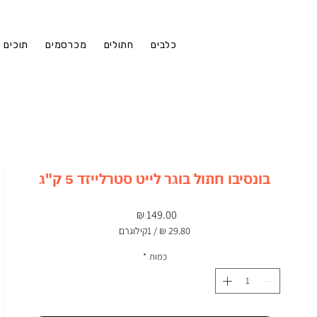
כלבים
חתולים
מכרסמים
תוכים
בונסיבו חתול בוגר לייט סטרלייזד 5 ק"ג
מחיר
/
1קילוגרם
‏29.80 ‏₪
לכל
כמות
*
1
Kilogram