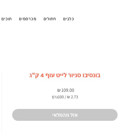
כלבים
חתולים
מכרסמים
תוכים
בונסיבו סניור לייט עוף 4 ק"ג
מחיר
/
100גרם
‏2.73 ‏₪
לכל
100
אזל מהמלאי
Grams