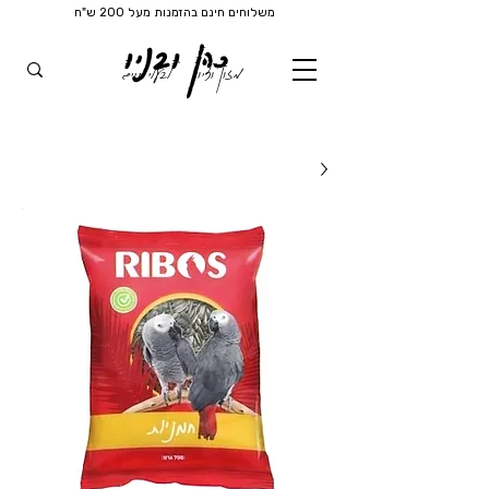
משלוחים חינם בהזמנות מעל 200 ש"ח
כהן ובניו
מזון וציוד
לבעלי חיים