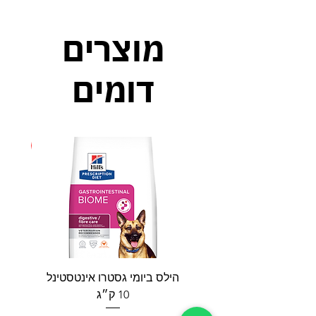
מוצרים
דומים
חדש
הילס ביומי גסטרו אינטסטינל
פאטי
10 ק״ג