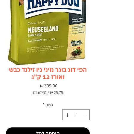
הפי דוג בוגר מיני ניו זילנד כבש
ואורז 12 ק"ג
מחיר
/
1קילוגרם
‏25.75 ‏₪
לכל
כמות
*
1
Kilogram
הוספה לסל