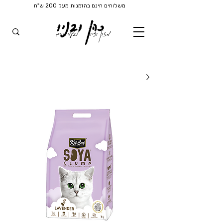
משלוחים חינם בהזמנות מעל 200 ש"ח
כהן ובניו
מזון וציוד
לבעלי חיים