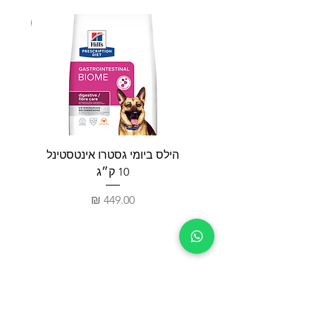
חדש
הילס ביומי גסטרו אינטסטינל
פאטי
10 ק״ג
מחיר
חנות
צור קשר
כלבים
03-5332263