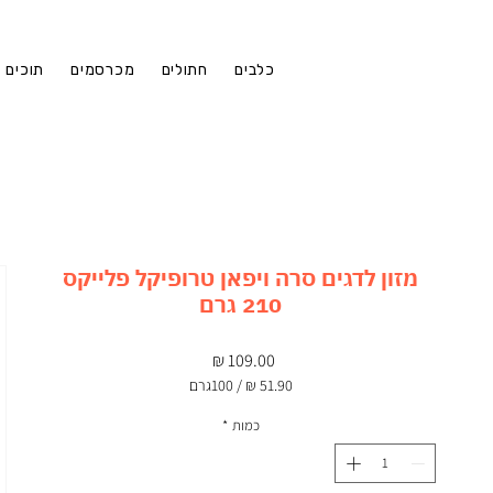
כלבים
חתולים
מכרסמים
תוכים
מזון לדגים סרה ויפאן טרופיקל פלייקס
210 גרם
מחיר
/
100גרם
‏51.90 ‏₪
לכל
כמות
*
100
Grams