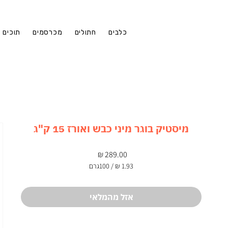
כלבים
חתולים
מכרסמים
תוכים
מיסטיק בוגר מיני כבש ואורז 15 ק"ג
מחיר
/
100גרם
‏1.93 ‏₪
לכל
100
אזל מהמלאי
Grams