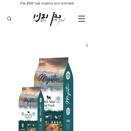
משלוחים חינם בהזמנות מעל 200 ש"ח
כהן ובניו
מזון וציוד
לבעלי חיים