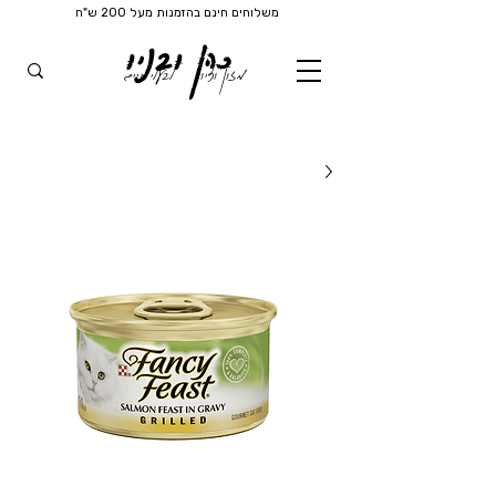
משלוחים חינם בהזמנות מעל 200 ש"ח
כהן ובניו
מזון וציוד
לבעלי חיים