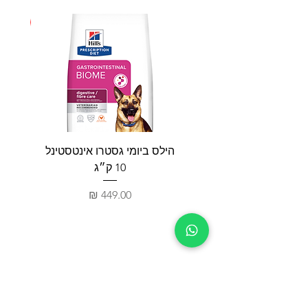
חדש
הילס ביומי גסטרו אינטסטינל
פאטי
10 ק״ג
מחיר
חנות
צור קשר
כלבים
03-5332263