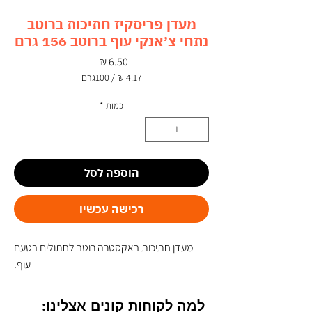
מעדן פריסקיז חתיכות ברוטב
נתחי צ׳אנקי עוף ברוטב 156 גרם
מחיר
/
100גרם
‏4.17 ‏₪
לכל
כמות
*
100
Grams
הוספה לסל
רכישה עכשיו
מעדן חתיכות באקסטרה רוטב לחתולים בטעם
עוף.
למה לקוחות קונים אצלינו: