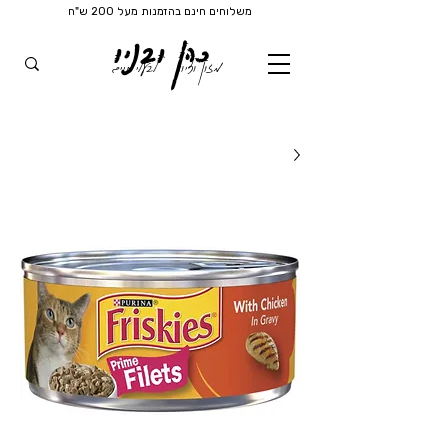
משלוחים חינם בהזמנות מעל 200 ש"ח
כהן ובניו
מזון וציוד
לבעלי חיים