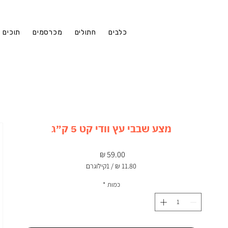
כלבים
חתולים
מכרסמים
תוכים
מצע שבבי עץ וודי קט 5 ק״ג
מחיר
/
1קילוגרם
‏11.80 ‏₪
לכל
כמות
*
1
Kilogram