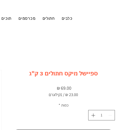
כלבים
חתולים
מכרסמים
תוכים
ספיישל מיקס חתולים 3 ק"ג
מחיר
/
1קילוגרם
‏23.00 ‏₪
לכל
כמות
*
1
Kilogram