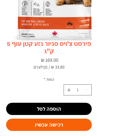
פירסט צ'ויס סניור גזע קטן עוף 5
ק"ג
מחיר
/
1קילוגרם
‏33.80 ‏₪
לכל
כמות
*
1
Kilogram
הוספה לסל
רכישה עכשיו