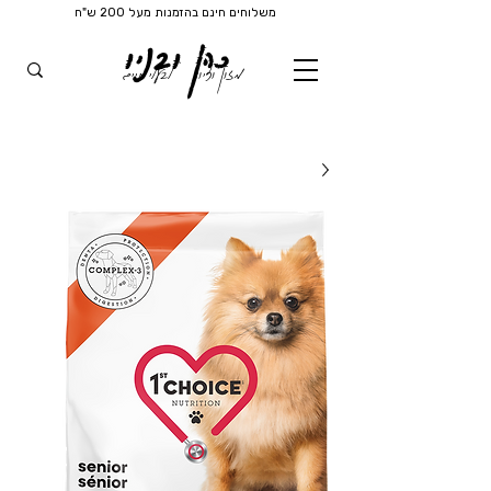
משלוחים חינם בהזמנות מעל 200 ש"ח
כהן ובניו
מזון וציוד
לבעלי חיים