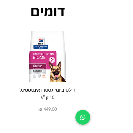
דומים
חדש
הילס ביומי גסטרו אינטסטינל
פאטי
10 ק״ג
מחיר