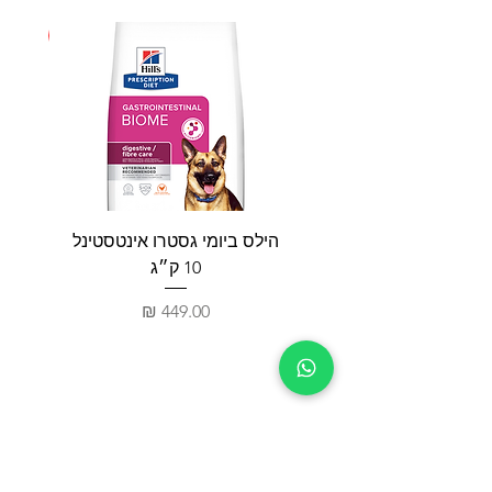
חדש
הילס ביומי גסטרו אינטסטינל
פאטי
10 ק״ג
מחיר
חנות
צור קשר
כלבים
03-5332263