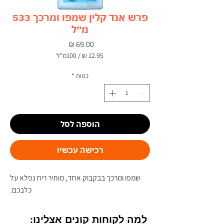
פרש אנד קלין שמפו ומרכך 533
מ״ל
מחיר
/
100מ"ל
‏12.95 ‏₪
לכל
כמות
*
100
Milliliters
הוספה לסל
רכישה עכשיו
שמפו ומרכך בבקבוק אחד, מותיר ריח נפלא על
כלבכם.
למה לקוחות קונים אצלינו: