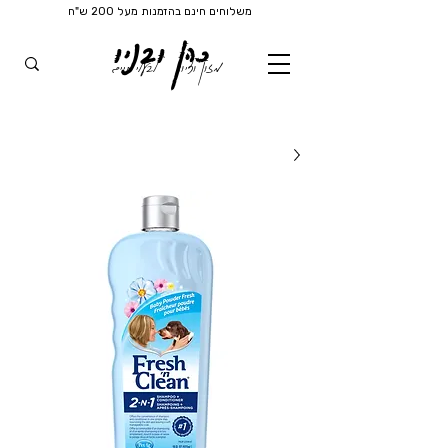
משלוחים חינם בהזמנות מעל 200 ש"ח
כהן ובניו
מזון וציוד
לבעלי חיים