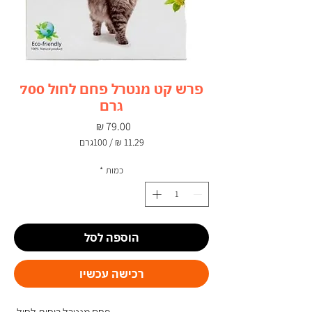
פרש קט מנטרל פחם לחול 700
גרם
מחיר
/
100גרם
‏11.29 ‏₪
לכל
כמות
*
100
Grams
הוספה לסל
רכישה עכשיו