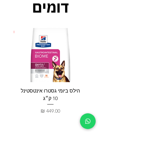
דומים
חדש
הילס ביומי גסטרו אינטסטינל
פאטי
10 ק״ג
מחיר