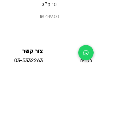
10 ק״ג
מחיר
חנות
צור קשר
כלבים
03-5332263
חתולים
03-5332264
מכרסמים
וואטסאפ החנות
תוכים
סניף אור יהודה:
דגים
משה אביב 3
הכי נמכרים
שעות פעילות:
מבצעים
18:30 - 10:30
מדיניות
מותגים