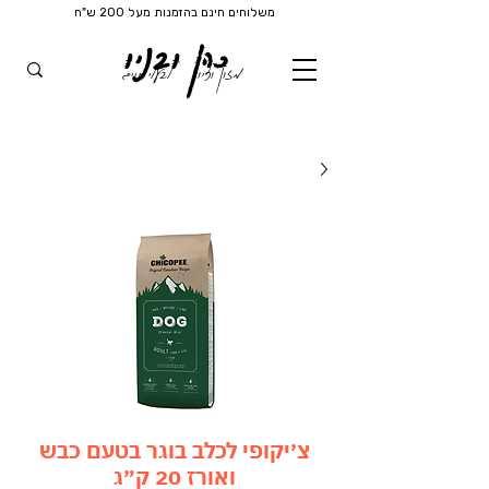
משלוחים חינם בהזמנות מעל 200 ש"ח
כהן ובניו
מזון וציוד
לבעלי חיים
צ׳יקופי לכלב בוגר בטעם כבש
ואורז 20 ק״ג