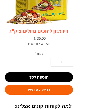
ריו מזון לתוכים גדולים 1 ק"ג
מחיר
/
100גרם
‏3.50 ‏₪
לכל
כמות
*
100
Grams
הוספה לסל
רכישה עכשיו
למה לקוחות קונים אצלינו: