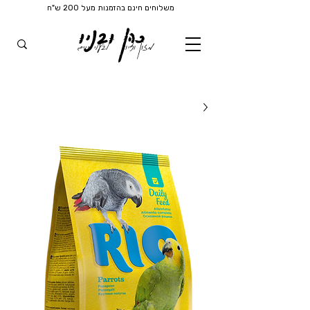
משלוחים חינם בהזמנות מעל 200 ש"ח
כהן ובניו
מזון וציוד
לבעלי חיים