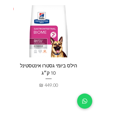
חדש
הילס ביומי גסטרו אינטסטינל
פאטי
10 ק״ג
מחיר
חנות
צור קשר
כלבים
03-5332263