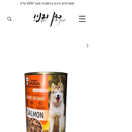
משלוחים חינם בהזמנות מעל 200 ש"ח
כהן ובניו
מזון וציוד
לבעלי חיים