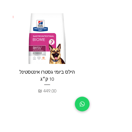
חדש
הילס ביומי גסטרו אינטסטינל
פאטי
10 ק״ג
מחיר
חנות
צור קשר