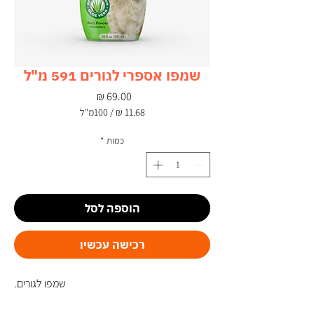
שמפו אספרי לגורים 591 מ"ל
מחיר
/
100מ"ל
‏11.68 ‏₪
לכל
כמות
*
100
Milliliters
הוספה לסל
רכישה עכשיו
שמפו לגורים.