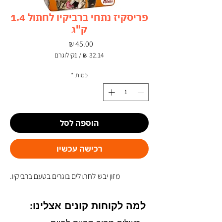
פריסקיז נתחי ברביקיו לחתול 1.4
ק"ג
מחיר
/
1קילוגרם
‏32.14 ‏₪
לכל
כמות
*
1
Kilogram
הוספה לסל
רכישה עכשיו
מזון יבש לחתולים בוגרים בטעם ברביקיו.
למה לקוחות קונים אצלינו: