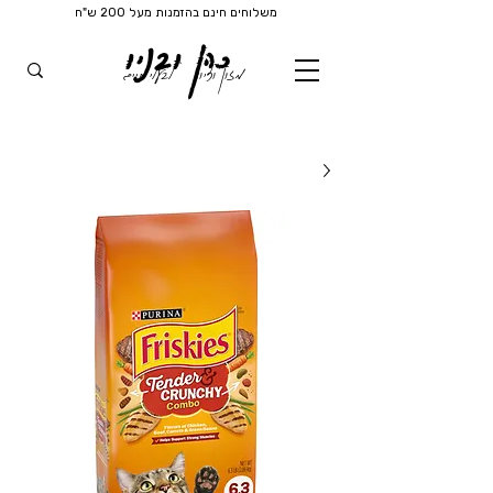
משלוחים חינם בהזמנות מעל 200 ש"ח
כהן ובניו
מזון וציוד
לבעלי חיים