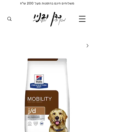
משלוחים חינם בהזמנות מעל 200 ש"ח
כהן ובניו
מזון וציוד
לבעלי חיים