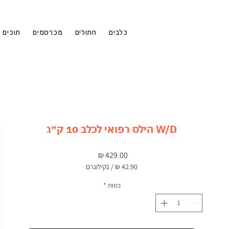
כלבים
חתולים
מכרסמים
תוכים
W/D הילס רפואי לכלב 10 ק״ג
מחיר
/
1קילוגרם
‏42.90 ‏₪
לכל
כמות
*
1
Kilogram