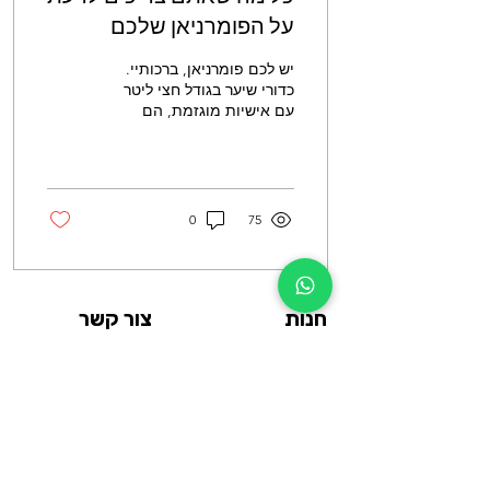
על הפומרניאן שלכם
יש לכם פומרניאן, ברכותיי.
כדורי שיער בגודל חצי ליטר
עם אישיות מוגזמת, הם
תוספת מענגת למשפחה
שלכם. המדריך הזה הוא
הדרכון שלך להבנת כל
היבט...
0
75
חנות
צור קשר
כלבים
03-5332263
חתולים
03-5332264
מכרסמים
וואטסאפ החנות
תוכים
סניף אור יהודה:
דגים
משה אביב 3