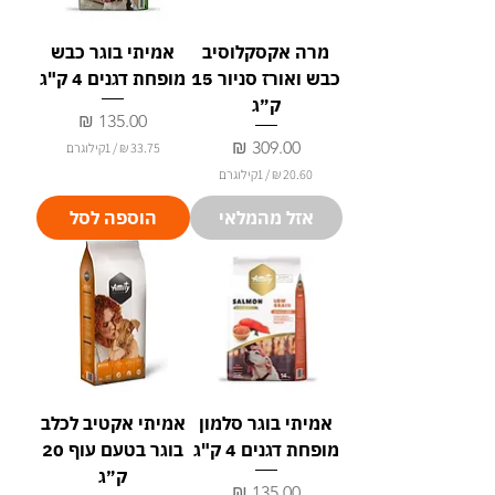
1
1
ק
ק
י
י
מרה אקסקלוסיב
אמיתי בוגר כבש
ל
ל
ו
ו
כבש ואורז סניור 15
מופחת דגנים 4 ק"ג
ג
ג
ר
ר
ק״ג
ם
ם
מחיר
מחיר
/
1קילוגרם
/
1קילוגרם
3
3
2
.
אזל מהמלאי
הוספה לסל
0
7
.
5
6
0
₪
ל
₪
-
ל
1
-
ק
1
י
ק
ל
י
ו
אמיתי בוגר סלמון
אמיתי אקטיב לכלב
ל
ג
ו
ר
מופחת דגנים 4 ק"ג
בוגר בטעם עוף 20
ג
ם
ר
ק״ג
ם
מחיר