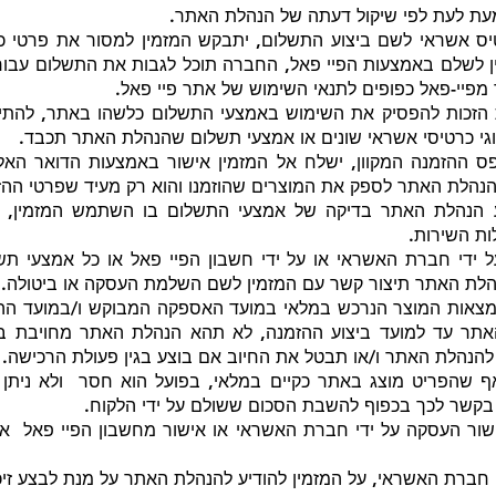
 מעת לעת לפי שיקול דעתה של הנהלת האתר.
 אשראי לשם ביצוע התשלום, יתבקש המזמין למסור את פרטי כר
ין לשלם באמצעות הפיי פאל, החברה תוכל לגבות את התשלום עבו
מפיי-פאל כפופים לתנאי השימוש של אתר פיי פאל.
זכות להפסיק את השימוש באמצעי התשלום כלשהו באתר, להתיר
וגי כרטיסי אשראי שונים או אמצעי תשלום שהנהלת האתר תכבד.
ס ההזמנה המקוון, ישלח אל המזמין אישור באמצעות הדואר האלק
ת הנהלת האתר לספק את המוצרים שהוזמנו והוא רק מעיד שפרטי הה
 הנהלת האתר בדיקה של אמצעי התשלום בו השתמש המזמין, תי
ות השירות.
די חברת האשראי או על ידי חשבון הפיי פאל או כל אמצעי תש
הלת האתר תיצור קשר עם המזמין לשם השלמת העסקה או ביטולה.
צאות המוצר הנרכש במלאי במועד האספקה המבוקש ו/במועד ההזמנה
האתר עד למועד ביצוע ההזמנה, לא תהא הנהלת האתר מחויבת 
להנהלת האתר ו/או תבטל את החיוב אם בוצע בגין פעולת הרכישה.
אף שהפריט מוצג באתר כקיים במלאי, בפועל הוא חסר ולא ניתן 
בקשר לכך בכפוף להשבת הסכום ששולם על ידי הלקוח.
ור העסקה על ידי חברת האשראי או אישור מחשבון הפיי פאל או 
י חברת האשראי, על המזמין להודיע להנהלת האתר על מנת לבצע זיכ