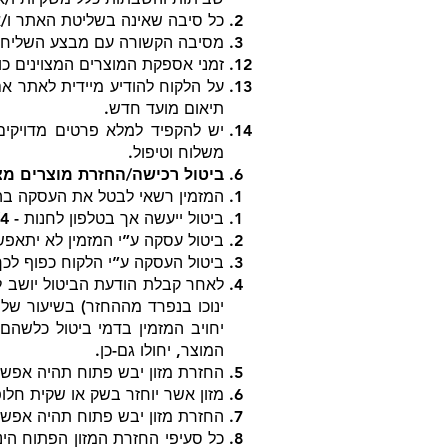
כל סיבה שאינה בשליטת האתר ו/
מסיבה הקשורה עם מבצע השליחו
זמני אספקת המוצרים המצוינים כול
על הלקוח להודיע מיידית לאתר 
תיאום מועד חדש.
יש להקפיד למלא פרטים מדויקים
משלוח וטיפול.
ביטול רכישה/החזרת מוצרים מצ
המזמין רשאי לבטל את העסקה בהת
ביטול ייעשה אך בטלפון לחנות - 03-533226/4.
ביטול עסקה ע”י המזמין לא יתאפשר ברכישת 
ביטול העסקה ע”י הלקוח כפוף לכך שהמוצר יוחזר
לאחר קבלת הודעת הביטול יושב למ
יחויב המזמין בדמי ביטול כלשהם
המוצר, יחולו גם-כן.
החזרת מזון יבש פתוח תהיה אפשרית רק כאשר ה
מזון אשר יוחזר בשק או שקית חל
החזרת מזון יבש פתוח תהיה אפשרית רק כאשר נשאר 
כל סעיפי החזרת המזון הפתוח הינם 