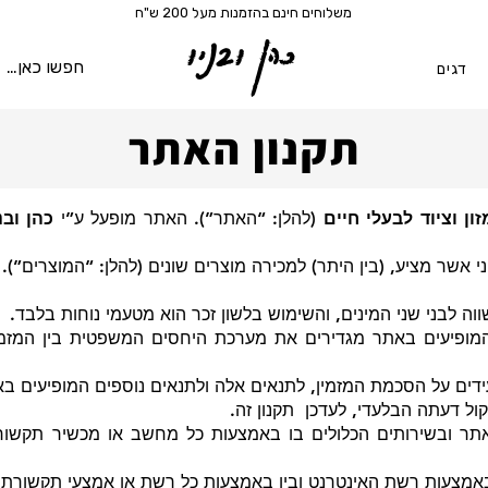
משלוחים חינם בהזמנות מעל 200 ש"ח
כהן ובניו
דגים
תקנון האתר
זון וציוד לבעלי חיים
(להלן: “האתר”). האתר מופעל ע”י
כהן ובני
ר מציע, (בין היתר) למכירה מוצרים שונים (להלן: “המוצרים”).
וה לבני שני המינים, והשימוש בלשון זכר הוא מטעמי נוחות בלבד.
 המופיעים באתר מגדירים את מערכת היחסים המשפטית בין המזמי
דים על הסכמת המזמין, לתנאים אלה ולתנאים נוספים המופיעים בא
ל דעתה הבלעדי, לעדכן תקנון זה.
ר ובשירותים הכלולים בו באמצעות כל מחשב או מכשיר תקשורת
אמצעות רשת האינטרנט ובין באמצעות כל רשת או אמצעי תקשורת 