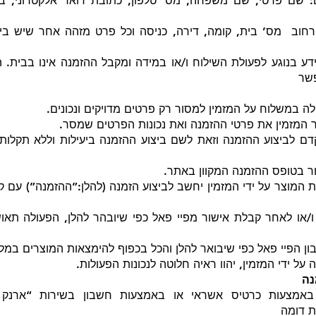
: שם פרטי, שם משפחה, מס’ טלפון, כתובת דואר אלקטרוני, ב
רחוב מס’ בית, קומה, דירה, כניסה וכל פרט מזהה אחר שיש בי
ע בנוגע לפעולת השילוח ו/או במידה ומקבל ההזמנה אינו בבית. 
שר
 במשלוח על המזמין למסור רק פרטים מדויקים ונכונים.
המזמין את פרטי ההזמנה ואת נכונות הפרטים שמסר.
קדם לביצוע ההזמנה וזאת לשם ביצוע ההזמנה ביעילות וללא תקלות
ר בטופס ההזמנה המקוון באתר.
ת המוצר על ידי המזמין יחשב לביצוע הזמנה (להלן:”ההזמנה”) עם
או לאחר קבלת אישור מפיי פאל כפי שיובהר להלן, הפעולה תאוש
ון הפיי פאל כפי שיבואר להלן והכל בכפוף להימצאות המוצרים במ
על ידי המזמין, יהוו ראיה חלוטה לנכונות הפעולות.
נה
באמצעות כרטיס אשראי או באמצעות חשבון בשירות “ארנק 
ות דומה