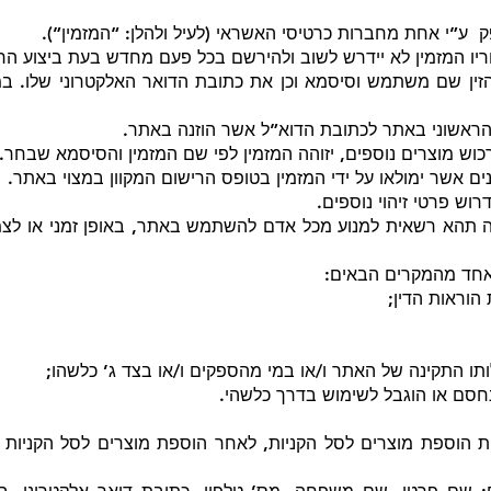
 ע”י אחת מחברות כרטיסי האשראי (לעיל ולהלן: “המזמין”).
ריו המזמין לא יידרש לשוב ולהירשם בכל פעם מחדש בעת ביצוע הר
זין שם משתמש וסיסמא וכן את כתובת הדואר האלקטרוני שלו. במ
הראשוני באתר לכתובת הדוא”ל אשר הוזנה באתר.
וש מוצרים נוספים, יזוהה המזמין לפי שם המזמין והסיסמא שבחר.
ים אשר ימולאו על ידי המזמין בטופס הרישום המקוון במצוי באתר.
ש פרטי זיהוי נוספים.
ה תהא רשאית למנוע מכל אדם להשתמש באתר, באופן זמני או לצמ
אחד מהמקרים הבאים:
הוראות הדין;
ותו התקינה של האתר ו/או במי מהספקים ו/או בצד ג’ כלשהו;
חסם או הוגבל לשימוש בדרך כלשהי.
וספת מוצרים לסל הקניות, לאחר הוספת מוצרים לסל הקניות יזי