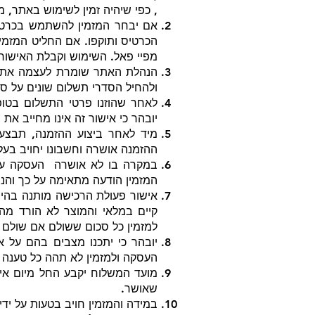
, כפי שיהיה זמין לשימוש באתר,
אם יבחר המזמין להשתמש בכרטיס
הכרטיס ותוקפו. אם החליט המזמ
מפיי פאל. השימוש וקבלת האישור 
הנהלת האתר שומרת לעצמה את ה
ולהחיל הסדרי תשלום שונים על ס
לאחר שהוזנו פרטי התשלום בטופ
יובהר כי אישור זה אינו מחייב א
מיד לאחר ביצוע ההזמנה, תבצע
ההזמנה אושרה וחשבונו יחויב בעל
במקרה בו לא אושרה העסקה על י
המזמין הודעה מתאימה על כך והנ
אישור פעולת הרכישה מותנה בהימ
קיים במלאי והמוצר לא הורד מ
למזמין כל סכום ששולם אם שולם 
יובהר כי יתכנו מצבים בהם על 
העסקה ולמזמין לא תהה כל טענה 
מועד המשלוח יקבע החל מיום איש
שאושר.
במידה והמזמין חויב בטעות על יד