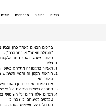
כלבים
חתולים
מכרסמים
תוכים
ברוכים הבאים לאתר
כהן ובניו מ
“הנהלת האתר” או “החברה”).
האתר משמש כאתר סחר אלקטרוני אש
כללי
האמור בתקנון זה מתייחס באופן שו
הוראות תקנון זה ותנאי השימוש
באתר ו/או
את הזמנת המוצרים מן האתר ומעי
החברה רשאית בכל עת, על פי שיקו
תנאים אלה חלים על השימוש באת
טבלטים למיניהם וכו’) כמו כן
הם חלים על השימוש באתר, בין ב