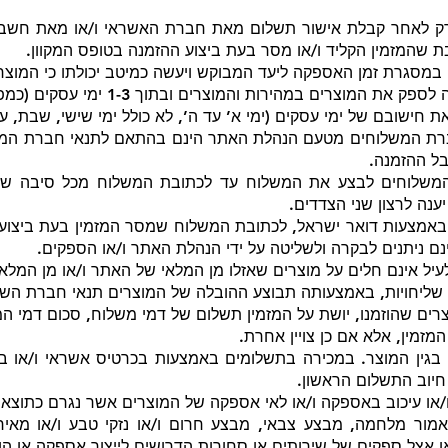
 לאחר קבלת אישור תשלום מאת חברת האשראי ו/או מאת חשבון 
ת שהמזמין הקליד ו/או מסר בעת ביצוע ההזמנה בטופס המקוון.
סגרת זמן האספקה ליעד המבוקש ויעשה כמיטב יכולתו כי המוצר י
במהירות והמוצרים ובתוך 1-3 ימי עסקים (כמפורט לפי מיקום המשלוח).
 חישובם של ימי עסקים (ימי א’ עד ה’, לא כולל ימי שישי, שבת, ערב
רת המשלוחים מטעם הנהלת האתר הינם בהתאם לתנאי חברת המשל
ל ההזמנה.
המשלוחים לבצע את המשלוח עד לכתובת המשלוח מכל סיבה שהי
ענה לרצון שני הצדדים.
אמצעות דואר ישראל, לכתובת המשלוח שמסר המזמין בעת ביצוע ה
ם ניתנים לבקרה ולשליטה על ידי הנהלת האתר ו/או הספקים.
יל אינם חלים על מוצרים שאזלו מן המלאי של האתר ו/או מן המלאי
שליחויות, באמצעותה תבוצע ההובלה של המוצרים תנאי חברת השלי
רים שהוזמנו, יושת על המזמין תשלום של דמי משלוח, סכום דמי ה
זמין, אלא אם כן צויין אחרת.
בגין המוצר. במכירה בתשלומים באמצעות בכרטיס אשראי ו/או ב
יוב התשלום הראשון.
ו/או עיכוב באספקה ו/או לאי אספקה של המוצרים אשר נגרם כתוצא
האמור מלחמה, מבצע צבאי, מבצע חרום ו/או נזקי טבע ו/או מאי
 אצל ספקים של שירותים או סחורות הדרושים לייצור אספקה או הו