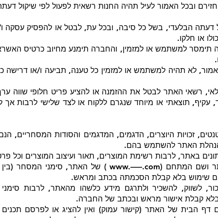
חזירם ובכל האמור לעיל תהיה החנות רשאית לפעול לפי שיקול דעתה
דעתה הבלעדי, בשל כל סיבה, ובכל עת, לבטל או להפסיק עסקה ו/א
לו או חלקו.
זה תימסר למשתמש או למזמין, והחברה תימנע מחיוב כרטיס האשראי
ור, לא תהיה למשתמש או למזמין כל טענה, תביעה ו/או דרישה כלפ
אי, רשאי האתר לבטל את ההזמנה או להציע פריט חלופי שווה ער
ר, עקיף, תוצאתי או מיוחד שנגרם ללקוח או לצד שלישי לרבות אך ל
 פטנטים, זכויות היוצרים, הדגמים, המדגמים והסודות המסחריים, 
הנהלת האתר להשתמש בהם.
תונים באתר, לרבות רשימת המוצרים, תאור ועיצוב המוצרים וכל פ
זכויות אלה חלות גם על שם האתר ושם המתחם (www.—–.com ) ש
הם שימוש בלא קבלת הסכמתה בכתב ומראש.
כור, לשווק, להשכיר ולתרגם מידע כלשהו מהאתר, לרבות סימני 
 בלא קבלת אישור מראש ובכתב של החברה.
 דף הבית של האתר (קישור עמוק) ואין להציג או לפרסם תכנים