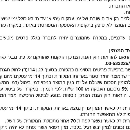
או החברה.
ת.
לים רק את חישובם של ימי עסקים (ימי א’ עד ה’ לא כולל ימי שישי ו
אם המוצר לא סופק בתקופת האספקה המפורטת באתר, במקרה כזה
 ועדכניים, במקרה שהמוצרים יחזרו לחברה בגלל פרטים מוטעים,
ד המזמין
אם להוראות חוק הגנת הצרכן והתקנות שהותקנו על פיו. מבלי לגר
פריטים מסוימים כמפורט בסעיף קטן 14ג(ד) לחוק הגנת הצרכן.
 סגור באריזתו המקורית ובתוך 14 ימי עסקים מיום קבלת המוצר.
זמין הסכום ששולם על ידו בגין המוצר בניכוי דמי ביטול (דמי המש
ינוכו בנפרד מההחזר) בשיעור של 5% מסכום העסקה או 100 ש”ח, לפי
. הוראות חוק הגנת הצרכן נוספות בנוגע לביטול הרכישה מצד המז
מזון עדיין נמצא באריזתו המקורית ובתוך 14 ימי עסקים מיום קבלת המזון.
ופית לא תתאפשר החזרתו.
לפחות 70 אחוז מתכולתו המקורית של השק.
נכונים למזון יבש רגיל בלבד. מזון רפואי אשר נפתח לא יהיה ניתן ל