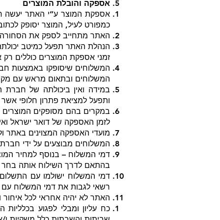
אספקה והובלת המוצרים
אספקת המוצר ע”י האתר יעשה רק
כמפורט לעיל, המוצר יסופק לכתוב
האתר מתחייב לספק את הסחורה במ
הנהלת האתר תפעל כמיטב יכולתה לספק את המוצרים 
זמני אספקת המוצרים כוללים רק את
המשלוחים שיסופקו באמצעות חב
המשלוחים ובתאום מראש עם מקב
במידה ואין ביכולתה של חברת 
ותפעל למציאת פתרון חלופי אשר י
במקרים בהם מסופקים המוצרים ב
לזמן האספקה של דואר ישראל ואינ
מועדי האספקה המצוינים באתר ולע
המשלוחים מבוצעים על ידי חברת 
דמי המשלוח – בנוסף למחיר המוצ
בהתאם לדרך השילוח אותה בחר המ
דמי המשלוח ישולמו עם התשלום 
רשאי לגבות את דמי המשלוח עם ח
האתר לא יהיה אחראי לכל איחור 
כח עליון ומבלי לפגוע בכלליות 
שביתות והשבתות כלל משקיות ו/או