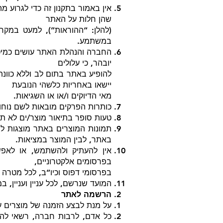
שהן חלות על האתר
(להלן: “ההוראות”), למעט במק
במשתמע.
החברה והנהלת האתר עושים כמיטב
יובהר, כי עלולים
להופיע באתר בתום לב וללא כוונת
יישאו באחריות כלשהי הנובעת
מאי הדיוקים ו/או או השגיאות.
כותרות הפרקים מובאות לשם נוחו
טעות סופר בתיאור מוצר/ים לא ת
תמונות המוצרים באתר מוצגות לצו
באתר, לבין המוצר במציאות.
אין להעתיק ולהשתמש, או לאפ
בפרסומים אלקטרוניים,
בפרסומי דפוס וכיו”ב, לכל מטרה
המועד שנרשם, לכל עניין ועניין,
הרשמה לאתר
על מנת לבצע הזמנה של מוצרים 
כל אדם, לרבות חברה, רשאי להש