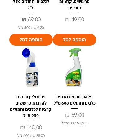
פרעושים, קרציות
לכלבים וחתולים 750
וחרקים
מ"ל
מחיר
מחיר
/
100מ"ל
9
הוספה לסל
הוספה לסל
.
2
0
₪
ל
-
1
0
0
פלאור תרסיס מרחיק
פרונטליין תרסיס
מ
י
כלבים וחתולים 600 מ"ל
להדברת פרעושים
ל
וקרציות לכלבים וחתולים
י
מחיר
250 מ״ל
ל
י
/
100מ"ל
מחיר
ט
ר
9
/
100מ"ל
י
.