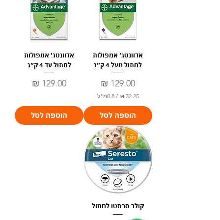
₪
ל
-
1
0
אדוונטג׳ אמפולות
אדוונטג׳ אמפולות
0
מ
לחתול מעל 4 ק״ג
לחתול עד 4 ק״ג
י
ל
מחיר
מחיר
י
ל
/
0.8מ"ל
י
ט
3
הוספה לסל
הוספה לסל
ר
2
י
.
ם
2
5
₪
ל
-
0
.
קולר סרסטו לחתול
8
מ