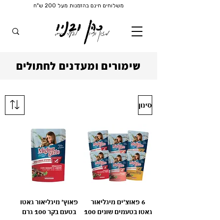
משלוחים חינם בהזמנות מעל 200 ש"ח
כהן ובניו
מזון וציוד
לבעלי חיים
שימורים ומעדנים לחתולים
סינון
6 פאוצ׳ים מיגליאור
פאוץ׳ מיגליאור גאטו
גאטו בטעמים שונים 100
בטעם בקר 100 גרם