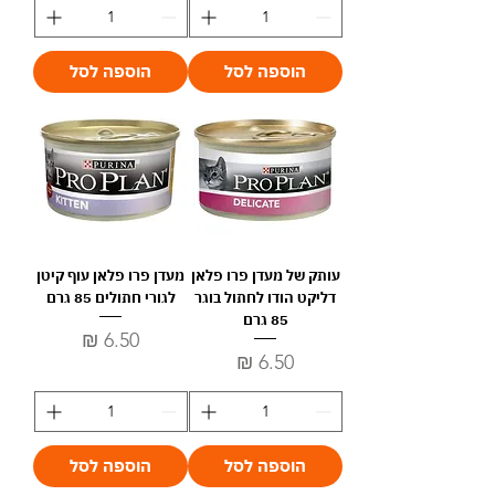
5
5
.
.
0
0
0
0
הוספה לסל
הוספה לסל
₪
₪
ל
ל
-
-
1
1
0
0
0
0
ג
ג
ר
ר
ם
ם
עותק של מעדן פרו פלאן
מעדן פרו פלאן עוף קיטן
דליקט הודו לחתול בוגר
לגורי חתולים 85 גרם
85 גרם
מחיר
מחיר
הוספה לסל
הוספה לסל