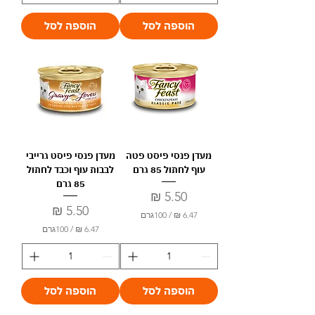
0
4
0
7
הוספה לסל
הוספה לסל
₪
₪
ל
ל
-
-
1
1
0
0
0
0
ג
ג
ר
ר
ם
ם
מעדן פנסי פיסט פטה
מעדן פנסי פיסט גרייבי
עוף לחתול 85 גרם
לבבות עוף וכבד לחתול
85 גרם
מחיר
מחיר
/
100גרם
/
100גרם
6
.
6
4
.
7
4
7
הוספה לסל
הוספה לסל
₪