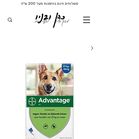
משלוחים חינם בהזמנות מעל 200 ש"ח
כהן ובניו
מזון וציוד
לבעלי חיים