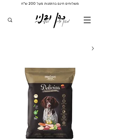
משלוחים חינם בהזמנות מעל 200 ש"ח
כהן ובניו
מזון וציוד
לבעלי חיים