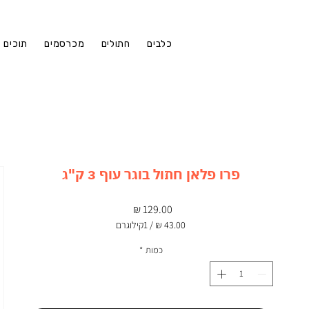
כלבים
חתולים
מכרסמים
תוכים
פרו פלאן חתול בוגר עוף 3 ק"ג
מחיר
/
1קילוגרם
‏43.00 ‏₪
לכל
כמות
*
1
Kilogram