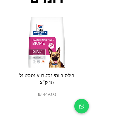
חדש
הילס ביומי גסטרו אינטסטינל
פאטי
10 ק״ג
מחיר
חנות
צור קשר