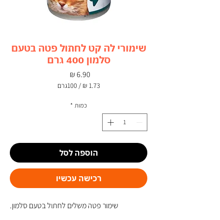
שימורי לה קט לחתול פטה בטעם
סלמון 400 גרם
מחיר
/
100גרם
‏1.73 ‏₪
לכל
כמות
*
100
Grams
הוספה לסל
רכישה עכשיו
שימור פטה משלים לחתול בטעם סלמון.