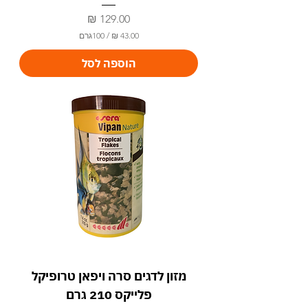
מחיר
/
100גרם
4
הוספה לסל
3
.
0
0
₪
ל
-
1
0
0
ג
ר
ם
מזון לדגים סרה ויפאן טרופיקל
פלייקס 210 גרם