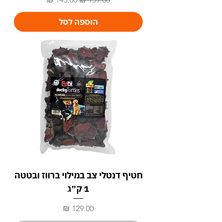
הוספה לסל
חטיף דנטלי צב במילוי ברווז ובטטה
1 ק״ג
מחיר