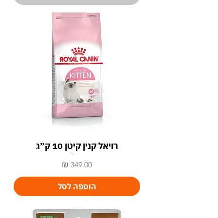
רויאל קנין קיטן 10 ק״ג
מחיר
הוספה לסל