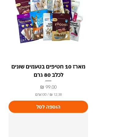
מארז 10 חטיפים בטעמים שונים
לכלב 80 גרם
מחיר
/
100גרם
1
הוספה לסל
2
.
3
8