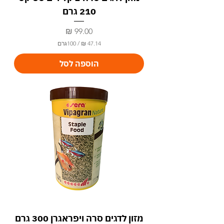
210 גרם
מחיר
/
100גרם
4
הוספה לסל
7
.
1
4
₪
ל
-
1
0
0
ג
ר
ם
מזון לדגים סרה ויפראגרן 300 גרם