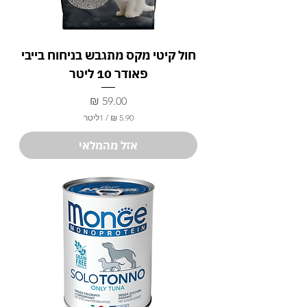
חול קיטי מקס מתגבש בניחוח בייבי
פאודר 10 ליטר
מחיר
/
1ליטר
5
אזל מהמלאי
.
9
0
₪
ל
-
1
ל
י
ט
ר