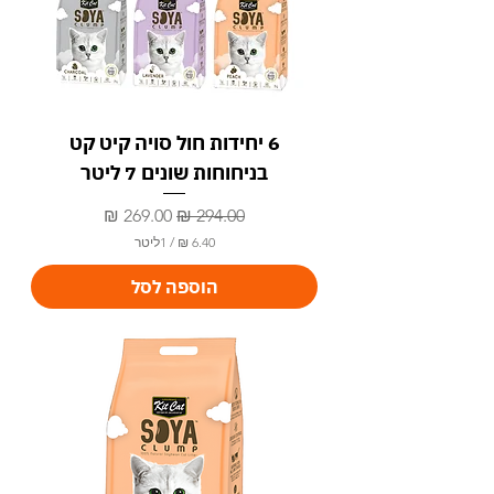
6 יחידות חול סויה קיט קט
בניחוחות שונים 7 ליטר
מחיר רגיל
מחיר מבצע
/
1ליטר
6
הוספה לסל
.
4
0
₪
ל
-
1
ל
י
ט