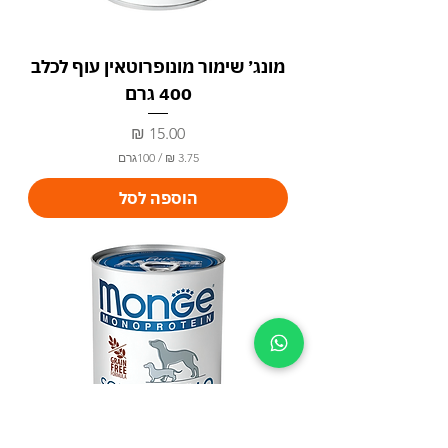
מונג׳ שימור מונופרוטאין עוף לכלב
400 גרם
מחיר
/
100גרם
3
הוספה לסל
.
7
5
₪
ל
-
1
0
0
ג
ר
ם