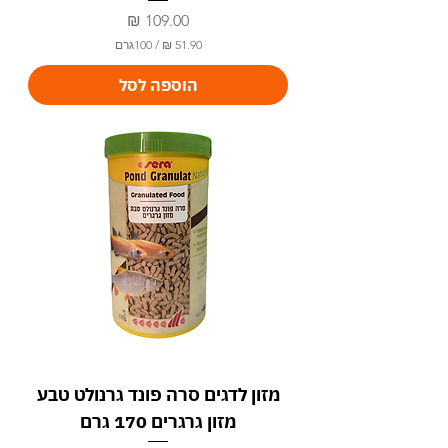
מחיר
/
100גרם
5
הוספה לסל
1
.
9
0
₪
ל
-
1
0
0
ג
ר
ם
מזון לדגים סרה פונד גרנולט טבע
מזון גרגרים 170 גרם