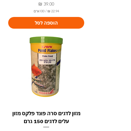
מחיר
/
100גרם
2
הוספה לסל
2
.
9
4
₪
ל
-
1
0
0
ג
ר
ם
מזון לדגים סרה פונד פלקס מזון
עלים לדגים 150 גרם