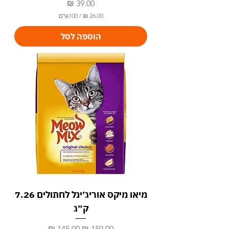
מחיר
/
100גרם
2
הוספה לסל
6
.
0
0
₪
ל
-
1
0
0
ג
ר
ם
מיאו מיקס אוריג׳ינל לחתולים 7.26
ק״ג
מחיר רגיל
מחיר מבצע