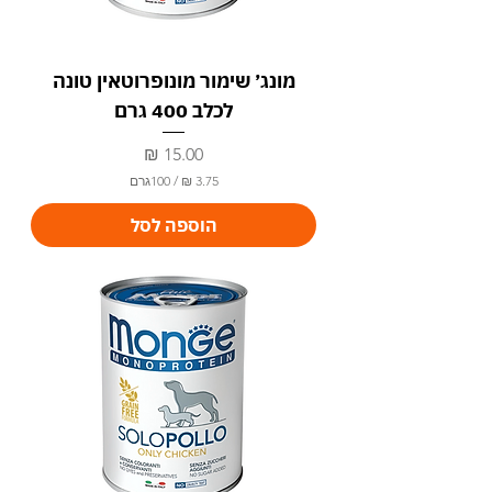
מונג׳ שימור מונופרוטאין טונה
לכלב 400 גרם
מחיר
/
100גרם
3
הוספה לסל
.
7
5
₪
ל
-
1
0
0
ג
ר
ם