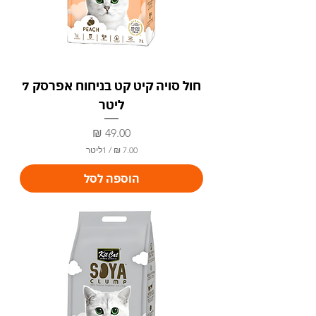
ר
חול סויה קיט קט בניחוח אפרסק 7
ליטר
מחיר
/
1ליטר
7
הוספה לסל
.
0
0
₪
ל
-
1
ל
י
ט