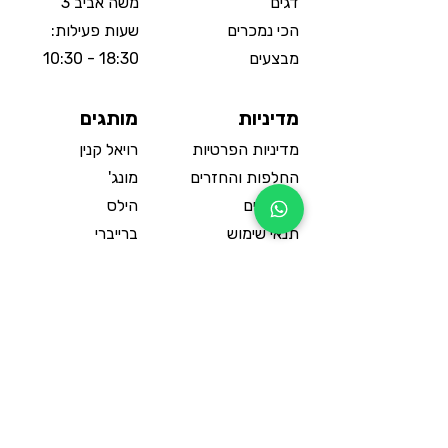
דגים
משה אביב 3
הכי נמכרים
שעות פעילות:
מבצעים
18:30 - 10:30
מדיניות
מותגים
מדיניות הפרטיות
רויאל קנין
החלפות והחזרים
מונג'
משלוחים
הילס
תנאי שימוש
ברייברי
הצהרת נגישות
פרו פלאן
תקנון האתר
פריסקיז
טייסט
©2023 כל הזכויות שמורות לכהן ובניו
מזון וציוד לבעלי חיים אור יהודה